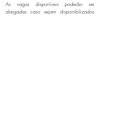
As vagas disponíveis poderão ser 
alargadas caso sejam disponibilizados 
lugares adicionais pelos colégios da rede 
UWC.
Caso tenha alguma dúvida, por favor não 
hesite em contactar o comité nacional por 
meio do e-mail application@mz.uwc.org.
Prazo para inscrição:
18 de Setembro de 
2026
Países da CPLP elegíveis para esta 
oportunidade:
 Moçambique
Inscreva-se agora através do link oficial: 
https://mz.uwc.org/candidaturas/