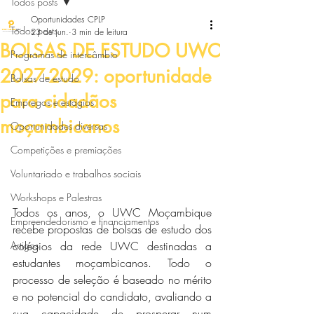
Todos posts
Oportunidades CPLP
Todos posts
23 de jun.
3 min de leitura
BOLSAS DE ESTUDO UWC
Programas de intercâmbio
2027-2029: oportunidade
Bolsas de estudo
para cidadãos
Empregos e estágios
moçambicanos
Oportunidades diversas
Competições e premiações
Voluntariado e trabalhos sociais
Workshops e Palestras
Todos os anos, o UWC Moçambique 
Empreendedorismo e financiamentos
recebe propostas de bolsas de estudo dos 
Artigos
colégios da rede UWC destinadas a 
estudantes moçambicanos. Todo o 
processo de seleção é baseado no mérito 
e no potencial do candidato, avaliando a 
sua capacidade de prosperar num 