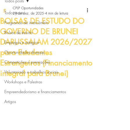
Todos posts
CPLP Oportunidades
Todos posts
29 de dez. de 2025
4 min de leitura
BOLSAS DE ESTUDO DO
Programas de intercâmbio
GOVERNO DE BRUNEI
Bolsas de estudo
DARUSSALAM 2026/2027
Empregos e estágios
para Estudantes
Oportunidades diversas
Estrangeiros (Financiamento
Competições e premiações
integral para Brunei)
Voluntariado e trabalhos sociais
Workshops e Palestras
Empreendedorismo e financiamentos
Artigos