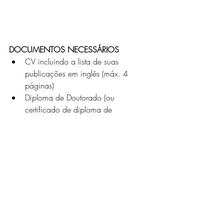
DOCUMENTOS NECESSÁRIOS
CV incluindo a lista de suas 
publicações em inglês (máx. 4 
páginas)
Diploma de Doutorado (ou 
certificado de diploma de 
Doutorado)
CV do seu orientador de pesquisa 
na instituição anfitriã francesa (máx. 
2 páginas)
Carta de apoio da instituição 
anfitriã francesa
Cartas de recomendação (máx. 3)
Passaporte ou documento de 
identificação