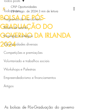
Todos posts
CPLP Oportunidades
Todos posts
29 de ago. de 2024
3 min de leitura
BOLSA DE PÓS-
Programas de intercâmbio
GRADUAÇÃO DO
Bolsas de estudo
GOVERNO DA IRLANDA
Empregos e estágios
2024
Oportunidades diversas
Competições e premiações
Voluntariado e trabalhos sociais
Workshops e Palestras
Empreendedorismo e financiamentos
Artigos
As bolsas de Pós-Graduação do governo 