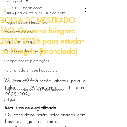
Todos posts
CPLP Oportunidades
Todos posts
23 de jan. de 2025
2 min de leitura
BOLSA DE MESTRADO
Programas de intercâmbio
FAO–Governo húngaro
Bolsas de estudo
2025/2026 para estudar
Empregos e estágios
na Hungria (financiada)
Oportunidades diversas
Competições e premiações
Voluntariado e trabalhos sociais
Workshops e Palestras
As inscrições já estão abertas para a 
Bolsa FAO–Governo Húngaro 
Empreendedorismo e financiamentos
2025/2026.
Artigos
Requisitos de elegibilidade
Os candidatos serão selecionados com 
base nos seguintes  critérios: