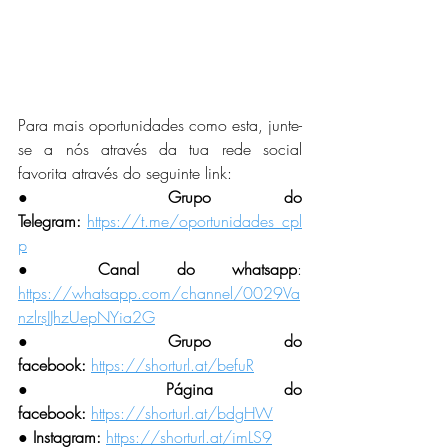
Para mais oportunidades como esta, junte-
se a nós através da tua rede social 
favorita através do seguinte link:
●
 Grupo do 
Telegram:
https://t.me/oportunidades_cpl
p
● Canal do whatsapp
: 
https://whatsapp.com/channel/0029Va
nzlrsJJhzUepNYia2G
● Grupo do 
facebook:
https://shorturl.at/befuR
● Página do 
facebook:
https://shorturl.at/bdgHW
● Instagram:
https://shorturl.at/imLS9