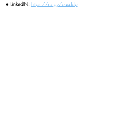
● LinkedIN:
https://rb.gy/casddp
● Visite nosso website: 
https://www.oportunidadescplp.info/
●
 Inscreva-se e receba as nossas 
oportunidades todos os dias por email: 
https://bit.ly/4188LL6
Workshops e Palestras
Oportunidades diversas
Posts recentes
Ver tudo