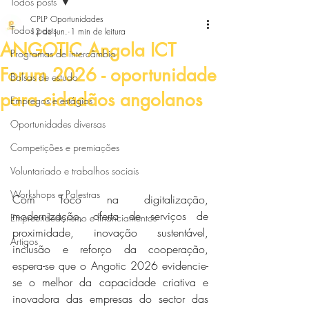
Todos posts
CPLP Oportunidades
Todos posts
12 de jun.
1 min de leitura
ANGOTIC Angola ICT
Programas de intercâmbio
Forum 2026 - oportunidade
Bolsas de estudo
para cidadãos angolanos
Empregos e estágios
Oportunidades diversas
Competições e premiações
Voluntariado e trabalhos sociais
Workshops e Palestras
Com foco na digitalização, 
modernização, oferta de serviços de 
Empreendedorismo e financiamentos
proximidade, inovação sustentável, 
Artigos
inclusão e reforço da cooperação, 
espera-se que o Angotic 2026 evidencie-
se o melhor da capacidade criativa e 
inovadora das empresas do sector das 