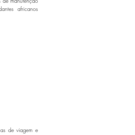
s de manutenção 
ntes africanos 
as de viagem e 