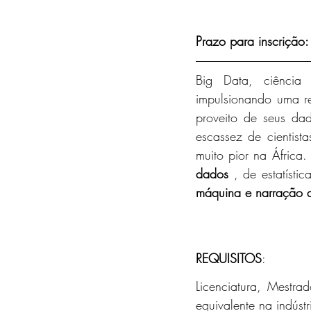
Prazo para inscrição
Big Data, ciência 
impulsionando uma r
proveito de seus da
escassez de cientist
muito pior na África.
dados
 , de estatíst
máquina e narração d
REQUISITOS
:
Licenciatura, Mestr
equivalente na indústr