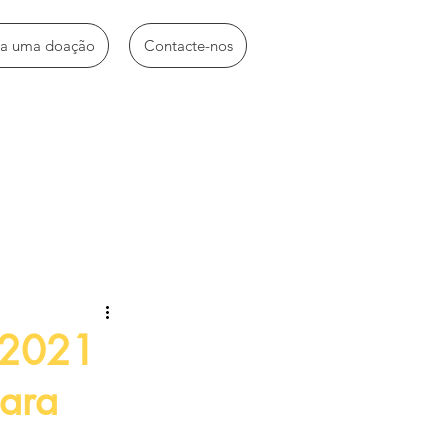
ça uma doação
Contacte-nos
idades diversas
) 2021
para