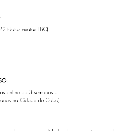
:
22 (datas exatas TBC)
SO:
os online de 3 semanas e
manas na Cidade do Cabo)
: