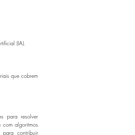
icial (IA).
riais que cobrem 
 para resolver 
 com algoritmos 
ra contribuir 