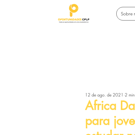
Sobre 
Todos posts
Programas de intercâ
12 de ago. de 2021
2 min
Competições e premiações
Africa Da
para jove
Empreendedorismo e financiamen