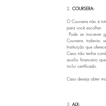
2.
 COURSERA:
O Coursera não é tot
para você escolher.
 Pode se inscrever gratuitamente e usar toda a programação curricular de forma gratuita no 
Coursera. todavia, s
Instituição que ofere
Caso não tenha condi
auxilio financeiro
que
inclui certificado.
Caso deseja obter ma
3. 
ALX
: