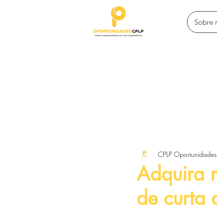
Sobre 
Todos posts
Programas de intercâ
CPLP Oportunidades
Competições e premiações
Adquira 
de curta 
Empreendedorismo e financiamen