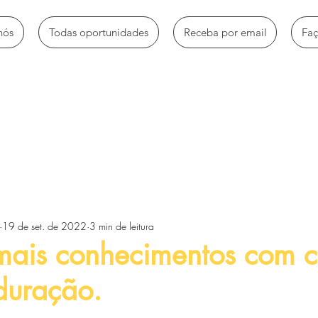
nós
Todas oportunidades
Receba por email
Fa
mbio
Bolsas de estudo
Empregos e estágios
Oportun
19 de set. de 2022
3 min de leitura
Voluntariado e trabalhos sociais
Workshops e Palestras
mais conhecimentos com c
duração.
tos
Artigos