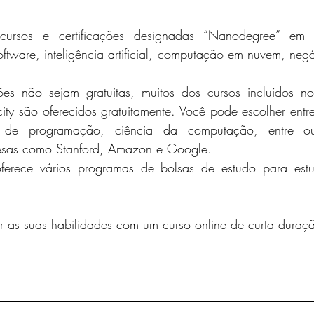
cursos e certificações designadas “Nanodegree” em 
ftware, inteligência artificial, computação em nuvem, negóc
ões não sejam gratuitas, muitos dos cursos incluídos n
ty são 
oferecidos gratuitamente
. Você pode escolher entre
s de programação, ciência da computação, entre out
resas como Stanford, Amazon e Google.
ferece vários programas de 
bolsas de estudo
 para est
r as suas habilidades com um curso online de curta duraç