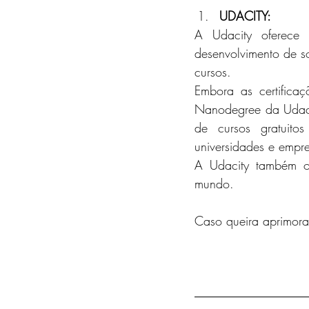
UDACITY: 
A Udacity oferece 
desenvolvimento de so
cursos. 
Embora as certificaç
Nanodegree da Udaci
de cursos gratuito
universidades e emp
A Udacity também o
mundo.
Caso queira aprimora