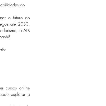
habilidades do 
ar o futuro do 
regos até 2030. 
edorismo, a ALX 
amanhã.
ais:
er
cursos online 
ode explorar e 