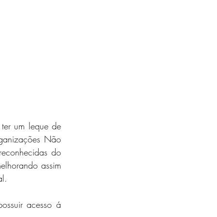
ter um leque de 
ganizações Não 
reconhecidas do 
melhorando assim 
l. 
ossuir acesso á 