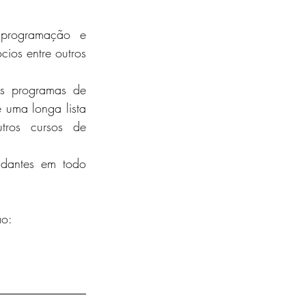
programação e 
ios entre outros 
os programas de 
 uma longa lista 
ros cursos de 
udantes em todo 
ão: